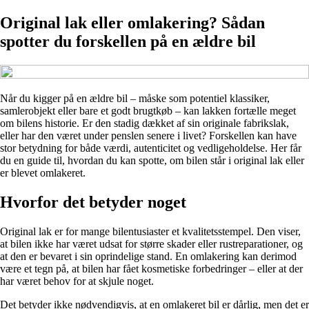
Original lak eller omlakering? Sådan
spotter du forskellen på en ældre bil
Når du kigger på en ældre bil – måske som potentiel klassiker,
samlerobjekt eller bare et godt brugtkøb – kan lakken fortælle meget
om bilens historie. Er den stadig dækket af sin originale fabrikslak,
eller har den været under penslen senere i livet? Forskellen kan have
stor betydning for både værdi, autenticitet og vedligeholdelse. Her får
du en guide til, hvordan du kan spotte, om bilen står i original lak eller
er blevet omlakeret.
Hvorfor det betyder noget
Original lak er for mange bilentusiaster et kvalitetsstempel. Den viser,
at bilen ikke har været udsat for større skader eller rustreparationer, og
at den er bevaret i sin oprindelige stand. En omlakering kan derimod
være et tegn på, at bilen har fået kosmetiske forbedringer – eller at der
har været behov for at skjule noget.
Det betyder ikke nødvendigvis, at en omlakeret bil er dårlig, men det er