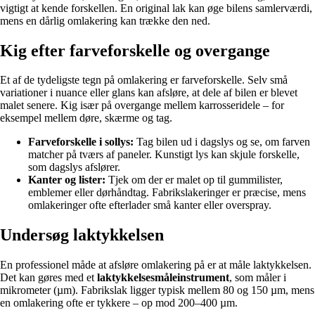
vigtigt at kende forskellen. En original lak kan øge bilens samlerværdi,
mens en dårlig omlakering kan trække den ned.
Kig efter farveforskelle og overgange
Et af de tydeligste tegn på omlakering er farveforskelle. Selv små
variationer i nuance eller glans kan afsløre, at dele af bilen er blevet
malet senere. Kig især på overgange mellem karrosseridele – for
eksempel mellem døre, skærme og tag.
Farveforskelle i sollys:
Tag bilen ud i dagslys og se, om farven
matcher på tværs af paneler. Kunstigt lys kan skjule forskelle,
som dagslys afslører.
Kanter og lister:
Tjek om der er malet op til gummilister,
emblemer eller dørhåndtag. Fabrikslakeringer er præcise, mens
omlakeringer ofte efterlader små kanter eller overspray.
Undersøg laktykkelsen
En professionel måde at afsløre omlakering på er at måle laktykkelsen.
Det kan gøres med et
laktykkelsesmåleinstrument
, som måler i
mikrometer (µm). Fabrikslak ligger typisk mellem 80 og 150 µm, mens
en omlakering ofte er tykkere – op mod 200–400 µm.