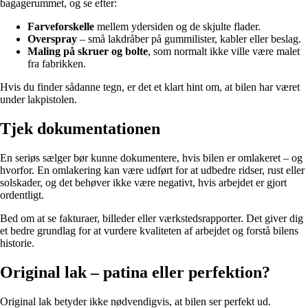
bagagerummet, og se efter:
Farveforskelle
mellem ydersiden og de skjulte flader.
Overspray
– små lakdråber på gummilister, kabler eller beslag.
Maling på skruer og bolte
, som normalt ikke ville være malet
fra fabrikken.
Hvis du finder sådanne tegn, er det et klart hint om, at bilen har været
under lakpistolen.
Tjek dokumentationen
En seriøs sælger bør kunne dokumentere, hvis bilen er omlakeret – og
hvorfor. En omlakering kan være udført for at udbedre ridser, rust eller
solskader, og det behøver ikke være negativt, hvis arbejdet er gjort
ordentligt.
Bed om at se fakturaer, billeder eller værkstedsrapporter. Det giver dig
et bedre grundlag for at vurdere kvaliteten af arbejdet og forstå bilens
historie.
Original lak – patina eller perfektion?
Original lak betyder ikke nødvendigvis, at bilen ser perfekt ud.