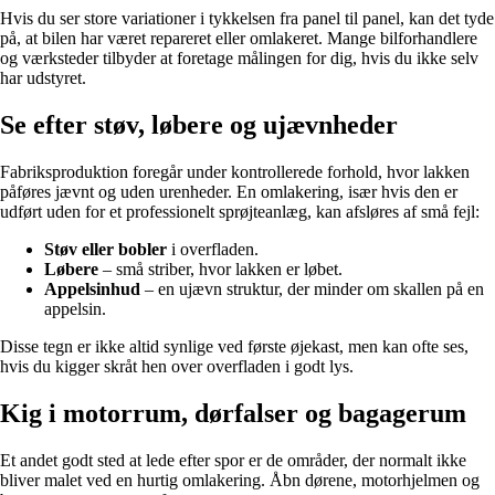
Hvis du ser store variationer i tykkelsen fra panel til panel, kan det tyde
på, at bilen har været repareret eller omlakeret. Mange bilforhandlere
og værksteder tilbyder at foretage målingen for dig, hvis du ikke selv
har udstyret.
Se efter støv, løbere og ujævnheder
Fabriksproduktion foregår under kontrollerede forhold, hvor lakken
påføres jævnt og uden urenheder. En omlakering, især hvis den er
udført uden for et professionelt sprøjteanlæg, kan afsløres af små fejl:
Støv eller bobler
i overfladen.
Løbere
– små striber, hvor lakken er løbet.
Appelsinhud
– en ujævn struktur, der minder om skallen på en
appelsin.
Disse tegn er ikke altid synlige ved første øjekast, men kan ofte ses,
hvis du kigger skråt hen over overfladen i godt lys.
Kig i motorrum, dørfalser og bagagerum
Et andet godt sted at lede efter spor er de områder, der normalt ikke
bliver malet ved en hurtig omlakering. Åbn dørene, motorhjelmen og