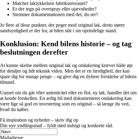
Matcher laktykkelsen fabriksniveauet?
Er der tegn på overspray eller ujævnheder?
Stemmer dokumentationen med det, du ser?
Jo flere af disse punkter, der peger mod original lak, desto større
sandsynlighed er der for, at bilen står i sin oprindelige stand.
Konklusion: Kend bilens historie – og tag
beslutningen derefter
At kunne skelne mellem original lak og omlakering kræver både øje
for detaljer og lidt teknisk viden. Men det er en færdighed, der kan
spare dig for mange penge – og give dig en dybere forståelse af bilens
tilstand.
Uanset om du går efter autenticitet eller en flot, ny lak, handler det om
at kende forskellen. En ærlig bil med dokumenteret omlakering kan
være lige så god en investering som en original – så længe du ved,
hvad du køber.
Få inspiration og nyheder – skriv dig op
Din nye yndlingsmail – fyldt med indsigt og konkrete råd.
Mailadresse