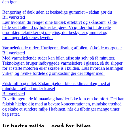
den igen.
Rengøring af dæk uden at beskadige gummiet – sådan gør du
Bil værksted
Lær hvordan du rengør dine bildæk effektivt og skånsomt, så de
både ser flotte ud og holder længere. Vi guider dig til de rette
produkter, teknikker og plejetips, der beskytter gummiet og
forlænger dækkenes levetid.
Varmeledende ruder: Hurtigere afisning af bilen på kolde morgener
Bil værksted
Med varmeledende ruder kan bilen afise sig selv på få minutter.
Teknologien bruger indbyggede varmeledere i glasset, så du slipper
for at starte motoren eller skrabe is i kulden. Læs hvordan løsningen
virker, og hvilke fordele og omkostninger der følger med.
Frisk luft bag rattet: Sådan hjælper bilens klimaanlæg med at
mindske træthed under kørsel
Bil værksted
Et velfungerende klimaanlæg handler ikke kun om komfort. Det kan
faktisk hjælpe dig med at bevare koncentrationen, mindske træthed
og skabe et sundere miljø i kabinen, når du tilbringer mange timer
bag rattet.
Et bedre miljø – også for bilen