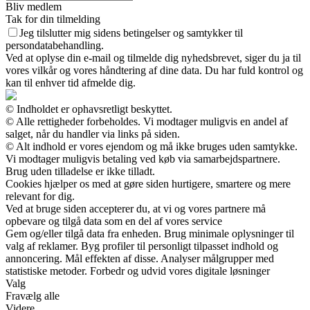
Bliv medlem
Tak for din tilmelding
Jeg tilslutter mig sidens betingelser og samtykker til
persondatabehandling.
Ved at oplyse din e-mail og tilmelde dig nyhedsbrevet, siger du ja til
vores vilkår og vores håndtering af dine data. Du har fuld kontrol og
kan til enhver tid afmelde dig.
© Indholdet er ophavsretligt beskyttet.
© Alle rettigheder forbeholdes. Vi modtager muligvis en andel af
salget, når du handler via links på siden.
© Alt indhold er vores ejendom og må ikke bruges uden samtykke.
Vi modtager muligvis betaling ved køb via samarbejdspartnere.
Brug uden tilladelse er ikke tilladt.
Cookies hjælper os med at gøre siden hurtigere, smartere og mere
relevant for dig.
Ved at bruge siden accepterer du, at vi og vores partnere må
opbevare og tilgå data som en del af vores service
Gem og/eller tilgå data fra enheden. Brug minimale oplysninger til
valg af reklamer. Byg profiler til personligt tilpasset indhold og
annoncering. Mål effekten af disse. Analyser målgrupper med
statistiske metoder. Forbedr og udvid vores digitale løsninger
Valg
Fravælg alle
Videre