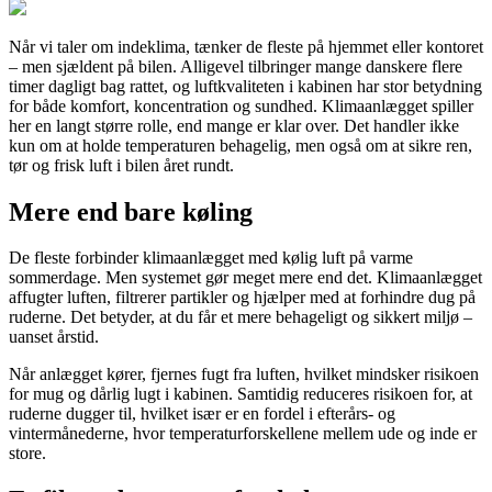
Når vi taler om indeklima, tænker de fleste på hjemmet eller kontoret
– men sjældent på bilen. Alligevel tilbringer mange danskere flere
timer dagligt bag rattet, og luftkvaliteten i kabinen har stor betydning
for både komfort, koncentration og sundhed. Klimaanlægget spiller
her en langt større rolle, end mange er klar over. Det handler ikke
kun om at holde temperaturen behagelig, men også om at sikre ren,
tør og frisk luft i bilen året rundt.
Mere end bare køling
De fleste forbinder klimaanlægget med kølig luft på varme
sommerdage. Men systemet gør meget mere end det. Klimaanlægget
affugter luften, filtrerer partikler og hjælper med at forhindre dug på
ruderne. Det betyder, at du får et mere behageligt og sikkert miljø –
uanset årstid.
Når anlægget kører, fjernes fugt fra luften, hvilket mindsker risikoen
for mug og dårlig lugt i kabinen. Samtidig reduceres risikoen for, at
ruderne dugger til, hvilket især er en fordel i efterårs- og
vintermånederne, hvor temperaturforskellene mellem ude og inde er
store.