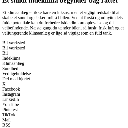
Et sundt indeklima begynder bag rattet
Et klimaanlæg er ikke bare en luksus, men et vigtigt redskab til at
skabe et sundt og sikkert miljø i bilen. Ved at forstå og udnytte dets
fulde potentiale kan du forbedre både din køreoplevelse og dit
velbefindende. Næste gang du tænder bilen, så husk: frisk luft og et
velfungerende klimaanlæg er lige så vigtigt som en fuld tank.
Bil værksted
Bil værksted
Bil
Indeklima
Klimaanlæg
Sundhed
Vedligeholdelse
Del med hjertet
X
Facebook
Instagram
LinkedIn
YouTube
Pinterest
TikTok
Mail
RSS