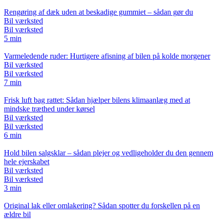
Rengøring af dæk uden at beskadige gummiet – sådan gør du
Bil værksted
Bil værksted
5 min
Varmeledende ruder: Hurtigere afisning af bilen på kolde morgener
Bil værksted
Bil værksted
7 min
Frisk luft bag rattet: Sådan hjælper bilens klimaanlæg med at
mindske træthed under kørsel
Bil værksted
Bil værksted
6 min
Hold bilen salgsklar – sådan plejer og vedligeholder du den gennem
hele ejerskabet
Bil værksted
Bil værksted
3 min
Original lak eller omlakering? Sådan spotter du forskellen på en
ældre bil