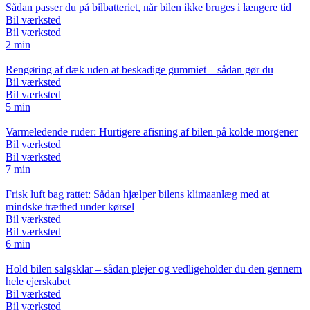
Sådan passer du på bilbatteriet, når bilen ikke bruges i længere tid
Bil værksted
Bil værksted
2 min
Rengøring af dæk uden at beskadige gummiet – sådan gør du
Bil værksted
Bil værksted
5 min
Varmeledende ruder: Hurtigere afisning af bilen på kolde morgener
Bil værksted
Bil værksted
7 min
Frisk luft bag rattet: Sådan hjælper bilens klimaanlæg med at
mindske træthed under kørsel
Bil værksted
Bil værksted
6 min
Hold bilen salgsklar – sådan plejer og vedligeholder du den gennem
hele ejerskabet
Bil værksted
Bil værksted