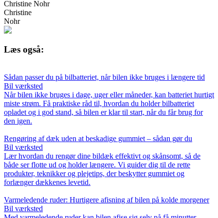
Christine Nohr
Christine
Nohr
Læs også:
Sådan passer du på bilbatteriet, når bilen ikke bruges i længere tid
Bil værksted
Når bilen ikke bruges i dage, uger eller måneder, kan batteriet hurtigt
miste strøm. Få praktiske råd til, hvordan du holder bilbatteriet
opladet og i god stand, så bilen er klar til start, når du får brug for
den igen.
Rengøring af dæk uden at beskadige gummiet – sådan gør du
Bil værksted
Lær hvordan du rengør dine bildæk effektivt og skånsomt, så de
både ser flotte ud og holder længere. Vi guider dig til de rette
produkter, teknikker og plejetips, der beskytter gummiet og
forlænger dækkenes levetid.
Varmeledende ruder: Hurtigere afisning af bilen på kolde morgener
Bil værksted
Med varmeledende ruder kan bilen afise sig selv på få minutter.