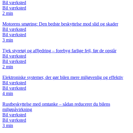
Bil værksted
Bil værksted
2 min
Motorens smøring: Den bedste beskyttelse mod slid og skader
Bil værksted
Bil værksted
3 min
Tjek styretøj og affjedring – forebyg farlige fejl, før de opstår
Bil værksted
Bil værksted
2 min
Elektroniske systemer, der gør bilen mere miljøvenlig og effektiv
Bil værksted
Bil værksted
4 min
Rustbeskyttelse med omtanke – sådan reducerer du bilens
miljøpåvirkning
Bil værksted
Bil værksted
3 min