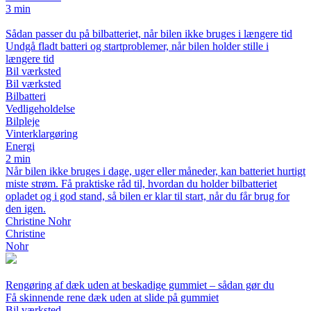
3 min
Sådan passer du på bilbatteriet, når bilen ikke bruges i længere tid
Undgå fladt batteri og startproblemer, når bilen holder stille i
længere tid
Bil værksted
Bil værksted
Bilbatteri
Vedligeholdelse
Bilpleje
Vinterklargøring
Energi
2 min
Når bilen ikke bruges i dage, uger eller måneder, kan batteriet hurtigt
miste strøm. Få praktiske råd til, hvordan du holder bilbatteriet
opladet og i god stand, så bilen er klar til start, når du får brug for
den igen.
Christine Nohr
Christine
Nohr
Rengøring af dæk uden at beskadige gummiet – sådan gør du
Få skinnende rene dæk uden at slide på gummiet
Bil værksted