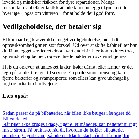
levetid og mindsker risikoen for dyre reparationer. Mange
mekanikere anbefaler faktisk at lade klimaanlægget køre kort tid
hver uge – også om vinteren – for at holde det i god form.
Vedligeholdelse, der betaler sig
Et klimaanlæg kræver ikke meget vedligeholdelse, men lidt
opmærksomhed gør en stor forskel. Ud over at skifte kabinefilter bør
du få anlægget serviceret cirka hvert andet år. Her kontrolleres tryk,
kølemiddel og tæthed, og eventuelle bakterier i systemet fjernes.
Hvis du oplever, at anlægget lugter, køler dårligt eller larmer, er det
tegn på, at det trænger til service. En professionel rensning kan
fjerne bakterier og svampesporer, som ellers kan give ubehagelig
lugt og irritation i luftvejene.
Læs også:
Sådan passer du på bilbatteriet, når bilen ikke bruges i længere tid
Bil værksted
Når bilen ikke bruges i dage, uger eller måneder, kan batteriet hurtigt
miste strøm. Få praktiske råd til, hvordan du holder bilbatteriet
opladet og i god stand, så bilen er klar til start, når du får brug for