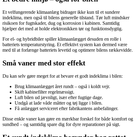
Et velfungerende klimaanlæg bidrager ikke kun til et sundere
indeklima, men også til bilens generelle tilstand. Tør luft mindsker
risikoen for fugtskader, dug og korrosion i kabinen. Samtidig
hjælper det med at holde elektronikken tør og funktionsdygtig.
For el- og hybridbiler spiller klimaanlægget desuden en rolle i
batteriets temperaturstyring. Et effektivt system kan dermed være
med til at forlænge batteriets levetid og optimere bilens rækkevidde.
Små vaner med stor effekt
Du kan selv gøre meget for at bevare et godt indeklima i bilen:
Brug klimaanlægget året rundt – også i koldt vejr.
Skift kabinefilter regelmæssigt.
Luft bilen ud jævnligt, især efter fugtige dage.
Undgå at lade våde måtter og tøj ligge i bilen.
Få anlægget serviceret efter fabrikantens anbefalinger.
Disse enkle vaner kan gøre en mærkbar forskel for både komfort og
sundhed – og samtidig spare dig for dyre reparationer på sigt.