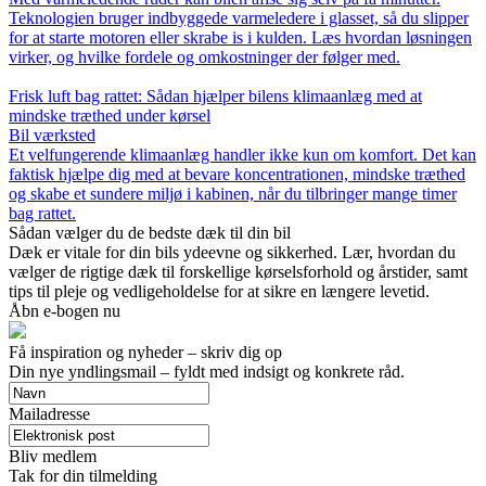
Teknologien bruger indbyggede varmeledere i glasset, så du slipper
for at starte motoren eller skrabe is i kulden. Læs hvordan løsningen
virker, og hvilke fordele og omkostninger der følger med.
Frisk luft bag rattet: Sådan hjælper bilens klimaanlæg med at
mindske træthed under kørsel
Bil værksted
Et velfungerende klimaanlæg handler ikke kun om komfort. Det kan
faktisk hjælpe dig med at bevare koncentrationen, mindske træthed
og skabe et sundere miljø i kabinen, når du tilbringer mange timer
bag rattet.
Sådan vælger du de bedste dæk til din bil
Dæk er vitale for din bils ydeevne og sikkerhed. Lær, hvordan du
vælger de rigtige dæk til forskellige kørselsforhold og årstider, samt
tips til pleje og vedligeholdelse for at sikre en længere levetid.
Åbn e-bogen nu
Få inspiration og nyheder – skriv dig op
Din nye yndlingsmail – fyldt med indsigt og konkrete råd.
Mailadresse
Bliv medlem
Tak for din tilmelding