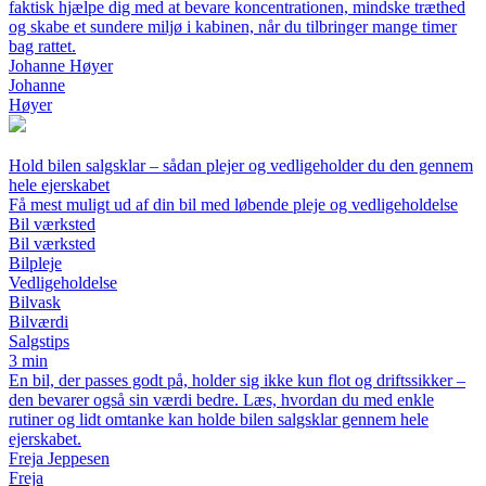
faktisk hjælpe dig med at bevare koncentrationen, mindske træthed
og skabe et sundere miljø i kabinen, når du tilbringer mange timer
bag rattet.
Johanne Høyer
Johanne
Høyer
Hold bilen salgsklar – sådan plejer og vedligeholder du den gennem
hele ejerskabet
Få mest muligt ud af din bil med løbende pleje og vedligeholdelse
Bil værksted
Bil værksted
Bilpleje
Vedligeholdelse
Bilvask
Bilværdi
Salgstips
3 min
En bil, der passes godt på, holder sig ikke kun flot og driftssikker –
den bevarer også sin værdi bedre. Læs, hvordan du med enkle
rutiner og lidt omtanke kan holde bilen salgsklar gennem hele
ejerskabet.
Freja Jeppesen
Freja