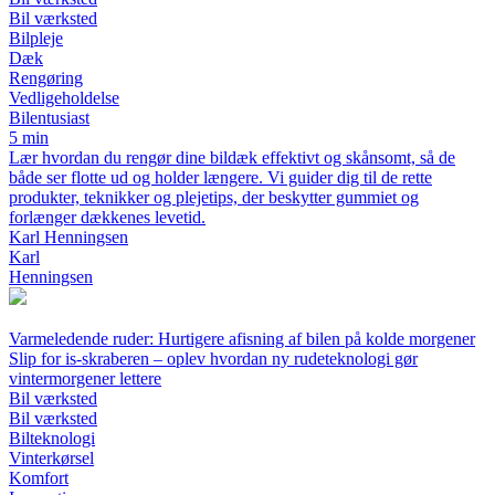
Bil værksted
Bilpleje
Dæk
Rengøring
Vedligeholdelse
Bilentusiast
5 min
Lær hvordan du rengør dine bildæk effektivt og skånsomt, så de
både ser flotte ud og holder længere. Vi guider dig til de rette
produkter, teknikker og plejetips, der beskytter gummiet og
forlænger dækkenes levetid.
Karl Henningsen
Karl
Henningsen
Varmeledende ruder: Hurtigere afisning af bilen på kolde morgener
Slip for is-skraberen – oplev hvordan ny rudeteknologi gør
vintermorgener lettere
Bil værksted
Bil værksted
Bilteknologi
Vinterkørsel
Komfort