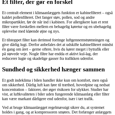
Et filter, der gør en forskel
Et centralt element i klimaanlæggets funktion er kabinefilteret – også
kaldet pollenfilteret. Det fanger støv, pollen, sod og andre
mikropartikler, før de når ind i kabinen. For allergikere kan et rent
filter være forskellen mellem en behagelig køretur og en ubehagelig
oplevelse med kløende øjne og nys.
Et tilstoppet filter kan derimod forringe luftgennemstrømningen og
give dårlig lugt. Derfor anbefales det at udskifte kabinefilteret mindst
én gang om året – gerne oftere, hvis du kører meget i bytrafik eller
på støvede veje. Nogle filtre har endda et aktivt kul-lag, der
reducerer lugte og skadelige gasser fra trafikken udenfor.
Sundhed og sikkerhed hænger sammen
Et godt indeklima i bilen handler ikke kun om komfort, men også
om sikkerhed. Dårlig luft kan føre til træthed, hovedpine og nedsat
koncentration – faktorer, der øger risikoen for ulykker. Studier har
vist, at luftkvaliteten i biler uden fungerende klimaanlæg eller filter
kan være markant dårligere end udenfor, især i tæt trafik.
Ved at bruge klimaanlægget regelmæssigt sikrer du, at systemet
holdes i gang, og at kompressoren smøres. Det forlænger anlæggets