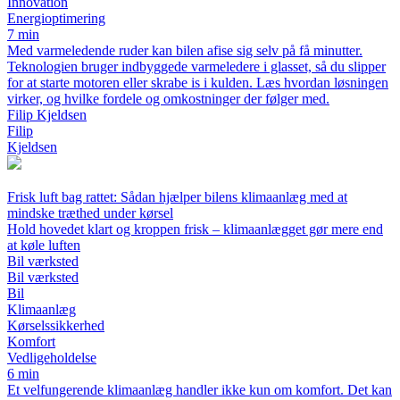
Innovation
Energioptimering
7 min
Med varmeledende ruder kan bilen afise sig selv på få minutter.
Teknologien bruger indbyggede varmeledere i glasset, så du slipper
for at starte motoren eller skrabe is i kulden. Læs hvordan løsningen
virker, og hvilke fordele og omkostninger der følger med.
Filip Kjeldsen
Filip
Kjeldsen
Frisk luft bag rattet: Sådan hjælper bilens klimaanlæg med at
mindske træthed under kørsel
Hold hovedet klart og kroppen frisk – klimaanlægget gør mere end
at køle luften
Bil værksted
Bil værksted
Bil
Klimaanlæg
Kørselssikkerhed
Komfort
Vedligeholdelse
6 min
Et velfungerende klimaanlæg handler ikke kun om komfort. Det kan