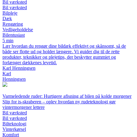
Bil værksted
Bil værksted
Bilpleje
Dæk
Rengøring
Vedligeholdelse
Bilentusiast
5 min
Lær hvordan du rengør dine bildæk effektivt og skånsomt, så de
både ser flotte ud og holder længere. Vi guider dig til de rette
produkter, teknikker og plejetips, der beskytter gummiet og
forlænger dækkenes levetid.
Karl Henningsen
Karl
Henningsen
Varmeledende ruder: Hurtigere afisning af bilen på kolde morgener
Slip for is-skraberen – oplev hvordan ny rudeteknologi gør
vintermorgener lettere
Bil værksted
Bil værksted
Bilteknologi
Vinterkørsel
Komfort