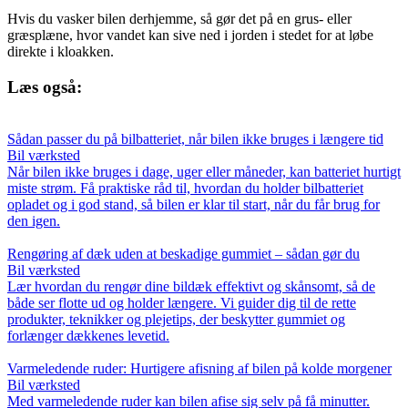
Hvis du vasker bilen derhjemme, så gør det på en grus- eller
græsplæne, hvor vandet kan sive ned i jorden i stedet for at løbe
direkte i kloakken.
Læs også:
Sådan passer du på bilbatteriet, når bilen ikke bruges i længere tid
Bil værksted
Når bilen ikke bruges i dage, uger eller måneder, kan batteriet hurtigt
miste strøm. Få praktiske råd til, hvordan du holder bilbatteriet
opladet og i god stand, så bilen er klar til start, når du får brug for
den igen.
Rengøring af dæk uden at beskadige gummiet – sådan gør du
Bil værksted
Lær hvordan du rengør dine bildæk effektivt og skånsomt, så de
både ser flotte ud og holder længere. Vi guider dig til de rette
produkter, teknikker og plejetips, der beskytter gummiet og
forlænger dækkenes levetid.
Varmeledende ruder: Hurtigere afisning af bilen på kolde morgener
Bil værksted
Med varmeledende ruder kan bilen afise sig selv på få minutter.