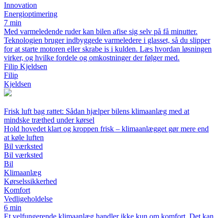
Innovation
Energioptimering
7 min
Med varmeledende ruder kan bilen afise sig selv på få minutter.
Teknologien bruger indbyggede varmeledere i glasset, så du slipper
for at starte motoren eller skrabe is i kulden. Læs hvordan løsningen
virker, og hvilke fordele og omkostninger der følger med.
Filip Kjeldsen
Filip
Kjeldsen
Frisk luft bag rattet: Sådan hjælper bilens klimaanlæg med at
mindske træthed under kørsel
Hold hovedet klart og kroppen frisk – klimaanlægget gør mere end
at køle luften
Bil værksted
Bil værksted
Bil
Klimaanlæg
Kørselssikkerhed
Komfort
Vedligeholdelse
6 min
Et velfungerende klimaanlæg handler ikke kun om komfort. Det kan