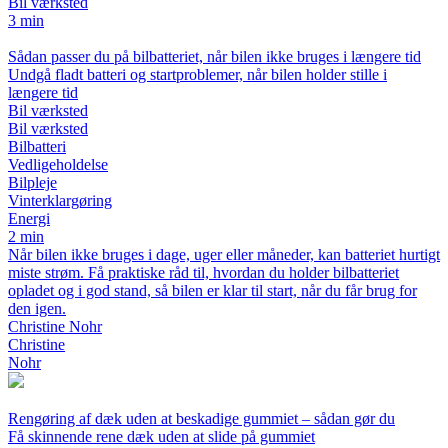
Bil værksted
3 min
Sådan passer du på bilbatteriet, når bilen ikke bruges i længere tid
Undgå fladt batteri og startproblemer, når bilen holder stille i
længere tid
Bil værksted
Bil værksted
Bilbatteri
Vedligeholdelse
Bilpleje
Vinterklargøring
Energi
2 min
Når bilen ikke bruges i dage, uger eller måneder, kan batteriet hurtigt
miste strøm. Få praktiske råd til, hvordan du holder bilbatteriet
opladet og i god stand, så bilen er klar til start, når du får brug for
den igen.
Christine Nohr
Christine
Nohr
Rengøring af dæk uden at beskadige gummiet – sådan gør du
Få skinnende rene dæk uden at slide på gummiet