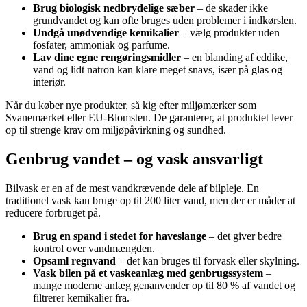
Brug biologisk nedbrydelige sæber
– de skader ikke
grundvandet og kan ofte bruges uden problemer i indkørslen.
Undgå unødvendige kemikalier
– vælg produkter uden
fosfater, ammoniak og parfume.
Lav dine egne rengøringsmidler
– en blanding af eddike,
vand og lidt natron kan klare meget snavs, især på glas og
interiør.
Når du køber nye produkter, så kig efter miljømærker som
Svanemærket eller EU-Blomsten. De garanterer, at produktet lever
op til strenge krav om miljøpåvirkning og sundhed.
Genbrug vandet – og vask ansvarligt
Bilvask er en af de mest vandkrævende dele af bilpleje. En
traditionel vask kan bruge op til 200 liter vand, men der er måder at
reducere forbruget på.
Brug en spand i stedet for haveslange
– det giver bedre
kontrol over vandmængden.
Opsaml regnvand
– det kan bruges til forvask eller skylning.
Vask bilen på et vaskeanlæg med genbrugssystem
–
mange moderne anlæg genanvender op til 80 % af vandet og
filtrerer kemikalier fra.