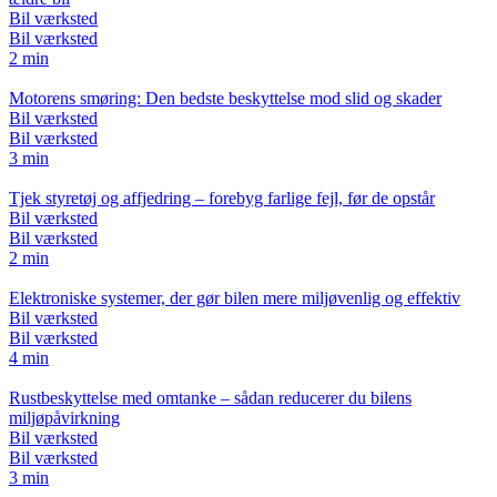
Bil værksted
Bil værksted
2 min
Motorens smøring: Den bedste beskyttelse mod slid og skader
Bil værksted
Bil værksted
3 min
Tjek styretøj og affjedring – forebyg farlige fejl, før de opstår
Bil værksted
Bil værksted
2 min
Elektroniske systemer, der gør bilen mere miljøvenlig og effektiv
Bil værksted
Bil værksted
4 min
Rustbeskyttelse med omtanke – sådan reducerer du bilens
miljøpåvirkning
Bil værksted
Bil værksted
3 min