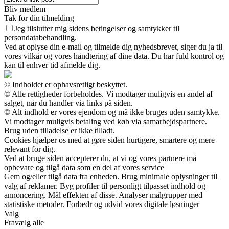
Bliv medlem
Tak for din tilmelding
Jeg tilslutter mig sidens betingelser og samtykker til
persondatabehandling.
Ved at oplyse din e-mail og tilmelde dig nyhedsbrevet, siger du ja til
vores vilkår og vores håndtering af dine data. Du har fuld kontrol og
kan til enhver tid afmelde dig.
© Indholdet er ophavsretligt beskyttet.
© Alle rettigheder forbeholdes. Vi modtager muligvis en andel af
salget, når du handler via links på siden.
© Alt indhold er vores ejendom og må ikke bruges uden samtykke.
Vi modtager muligvis betaling ved køb via samarbejdspartnere.
Brug uden tilladelse er ikke tilladt.
Cookies hjælper os med at gøre siden hurtigere, smartere og mere
relevant for dig.
Ved at bruge siden accepterer du, at vi og vores partnere må
opbevare og tilgå data som en del af vores service
Gem og/eller tilgå data fra enheden. Brug minimale oplysninger til
valg af reklamer. Byg profiler til personligt tilpasset indhold og
annoncering. Mål effekten af disse. Analyser målgrupper med
statistiske metoder. Forbedr og udvid vores digitale løsninger
Valg
Fravælg alle