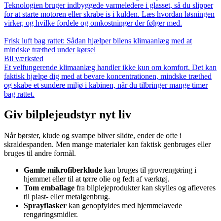
Teknologien bruger indbyggede varmeledere i glasset, så du slipper
for at starte motoren eller skrabe is i kulden. Læs hvordan løsningen
virker, og hvilke fordele og omkostninger der følger med.
Frisk luft bag rattet: Sådan hjælper bilens klimaanlæg med at
mindske træthed under kørsel
Bil værksted
Et velfungerende klimaanlæg handler ikke kun om komfort. Det kan
faktisk hjælpe dig med at bevare koncentrationen, mindske træthed
og skabe et sundere miljø i kabinen, når du tilbringer mange timer
bag rattet.
Giv bilplejeudstyr nyt liv
Når børster, klude og svampe bliver slidte, ender de ofte i
skraldespanden. Men mange materialer kan faktisk genbruges eller
bruges til andre formål.
Gamle mikrofiberklude
kan bruges til grovrengøring i
hjemmet eller til at tørre olie og fedt af værktøj.
Tom emballage
fra bilplejeprodukter kan skylles og afleveres
til plast- eller metalgenbrug.
Sprayflasker
kan genopfyldes med hjemmelavede
rengøringsmidler.