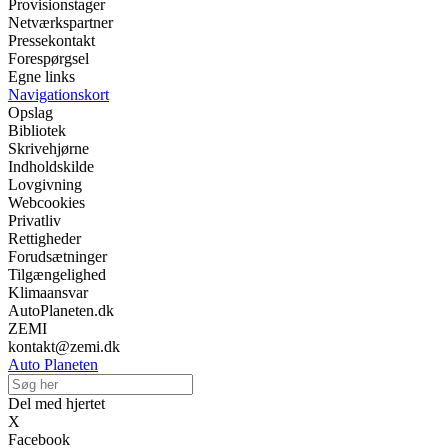
Provisionstager
Netværkspartner
Pressekontakt
Forespørgsel
Egne links
Navigationskort
Opslag
Bibliotek
Skrivehjørne
Indholdskilde
Lovgivning
Webcookies
Privatliv
Rettigheder
Forudsætninger
Tilgængelighed
Klimaansvar
AutoPlaneten.dk
ZEMI
kontakt@zemi.dk
Auto Planeten
Del med hjertet
X
Facebook