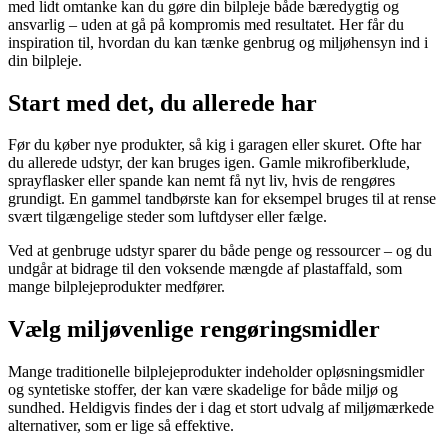
med lidt omtanke kan du gøre din bilpleje både bæredygtig og
ansvarlig – uden at gå på kompromis med resultatet. Her får du
inspiration til, hvordan du kan tænke genbrug og miljøhensyn ind i
din bilpleje.
Start med det, du allerede har
Før du køber nye produkter, så kig i garagen eller skuret. Ofte har
du allerede udstyr, der kan bruges igen. Gamle mikrofiberklude,
sprayflasker eller spande kan nemt få nyt liv, hvis de rengøres
grundigt. En gammel tandbørste kan for eksempel bruges til at rense
svært tilgængelige steder som luftdyser eller fælge.
Ved at genbruge udstyr sparer du både penge og ressourcer – og du
undgår at bidrage til den voksende mængde af plastaffald, som
mange bilplejeprodukter medfører.
Vælg miljøvenlige rengøringsmidler
Mange traditionelle bilplejeprodukter indeholder opløsningsmidler
og syntetiske stoffer, der kan være skadelige for både miljø og
sundhed. Heldigvis findes der i dag et stort udvalg af miljømærkede
alternativer, som er lige så effektive.