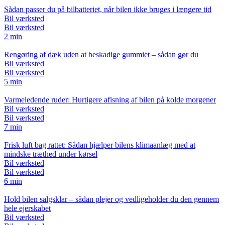
Sådan passer du på bilbatteriet, når bilen ikke bruges i længere tid
Bil værksted
Bil værksted
2 min
Rengøring af dæk uden at beskadige gummiet – sådan gør du
Bil værksted
Bil værksted
5 min
Varmeledende ruder: Hurtigere afisning af bilen på kolde morgener
Bil værksted
Bil værksted
7 min
Frisk luft bag rattet: Sådan hjælper bilens klimaanlæg med at
mindske træthed under kørsel
Bil værksted
Bil værksted
6 min
Hold bilen salgsklar – sådan plejer og vedligeholder du den gennem
hele ejerskabet
Bil værksted