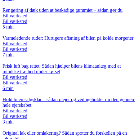
Rengøring af dæk uden at beskadige gummiet – sådan gør du
Bil værksted
Bil værksted
5 min
Varmeledende ruder: Hurtigere afisning af bilen på kolde morgener
Bil værksted
Bil værksted
7 min
Frisk luft bag rattet: Sådan hjælper bilens klimaanlæg med at
mindske træthed under kørsel
Bil værksted
Bil værksted
6 min
Hold bilen salgsklar – sådan plejer og vedligeholder du den gennem
hele ejerskabet
Bil værksted
Bil værksted
3 min
Original lak eller omlakering? Sådan spotter du forskellen på en
ældre bil