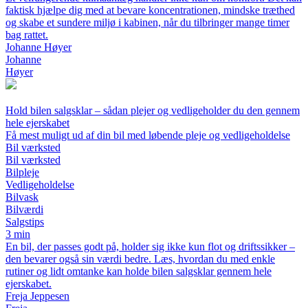
faktisk hjælpe dig med at bevare koncentrationen, mindske træthed
og skabe et sundere miljø i kabinen, når du tilbringer mange timer
bag rattet.
Johanne Høyer
Johanne
Høyer
Hold bilen salgsklar – sådan plejer og vedligeholder du den gennem
hele ejerskabet
Få mest muligt ud af din bil med løbende pleje og vedligeholdelse
Bil værksted
Bil værksted
Bilpleje
Vedligeholdelse
Bilvask
Bilværdi
Salgstips
3 min
En bil, der passes godt på, holder sig ikke kun flot og driftssikker –
den bevarer også sin værdi bedre. Læs, hvordan du med enkle
rutiner og lidt omtanke kan holde bilen salgsklar gennem hele
ejerskabet.
Freja Jeppesen