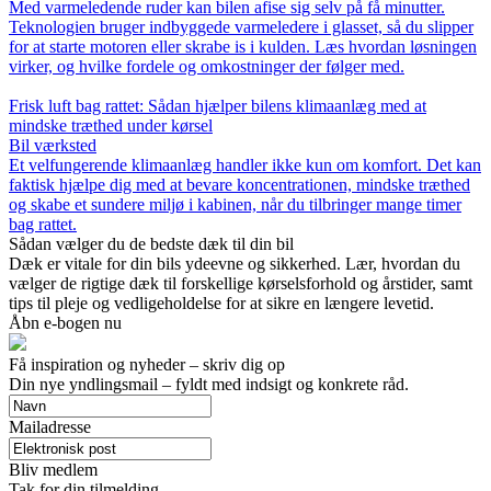
Med varmeledende ruder kan bilen afise sig selv på få minutter.
Teknologien bruger indbyggede varmeledere i glasset, så du slipper
for at starte motoren eller skrabe is i kulden. Læs hvordan løsningen
virker, og hvilke fordele og omkostninger der følger med.
Frisk luft bag rattet: Sådan hjælper bilens klimaanlæg med at
mindske træthed under kørsel
Bil værksted
Et velfungerende klimaanlæg handler ikke kun om komfort. Det kan
faktisk hjælpe dig med at bevare koncentrationen, mindske træthed
og skabe et sundere miljø i kabinen, når du tilbringer mange timer
bag rattet.
Sådan vælger du de bedste dæk til din bil
Dæk er vitale for din bils ydeevne og sikkerhed. Lær, hvordan du
vælger de rigtige dæk til forskellige kørselsforhold og årstider, samt
tips til pleje og vedligeholdelse for at sikre en længere levetid.
Åbn e-bogen nu
Få inspiration og nyheder – skriv dig op
Din nye yndlingsmail – fyldt med indsigt og konkrete råd.
Mailadresse
Bliv medlem
Tak for din tilmelding