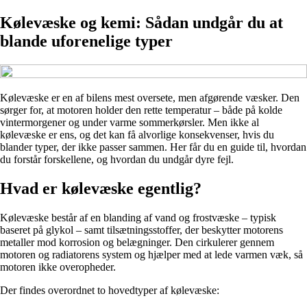
Kølevæske og kemi: Sådan undgår du at
blande uforenelige typer
Kølevæske er en af bilens mest oversete, men afgørende væsker. Den
sørger for, at motoren holder den rette temperatur – både på kolde
vintermorgener og under varme sommerkørsler. Men ikke al
kølevæske er ens, og det kan få alvorlige konsekvenser, hvis du
blander typer, der ikke passer sammen. Her får du en guide til, hvordan
du forstår forskellene, og hvordan du undgår dyre fejl.
Hvad er kølevæske egentlig?
Kølevæske består af en blanding af vand og frostvæske – typisk
baseret på glykol – samt tilsætningsstoffer, der beskytter motorens
metaller mod korrosion og belægninger. Den cirkulerer gennem
motoren og radiatorens system og hjælper med at lede varmen væk, så
motoren ikke overopheder.
Der findes overordnet to hovedtyper af kølevæske: