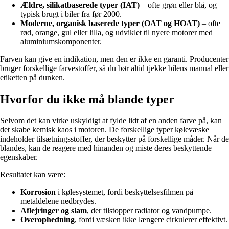
Ældre, silikatbaserede typer (IAT)
– ofte grøn eller blå, og
typisk brugt i biler fra før 2000.
Moderne, organisk baserede typer (OAT og HOAT)
– ofte
rød, orange, gul eller lilla, og udviklet til nyere motorer med
aluminiumskomponenter.
Farven kan give en indikation, men den er ikke en garanti. Producenter
bruger forskellige farvestoffer, så du bør altid tjekke bilens manual eller
etiketten på dunken.
Hvorfor du ikke må blande typer
Selvom det kan virke uskyldigt at fylde lidt af en anden farve på, kan
det skabe kemisk kaos i motoren. De forskellige typer kølevæske
indeholder tilsætningsstoffer, der beskytter på forskellige måder. Når de
blandes, kan de reagere med hinanden og miste deres beskyttende
egenskaber.
Resultatet kan være:
Korrosion
i kølesystemet, fordi beskyttelsesfilmen på
metaldelene nedbrydes.
Aflejringer og slam
, der tilstopper radiator og vandpumpe.
Overophedning
, fordi væsken ikke længere cirkulerer effektivt.