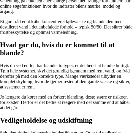
vejledning på etiketten eller spørge personalet. Mange forhandlere har
online søgefunktioner, hvor du indtaster bilens mærke, model og
årgang.
Et godt råd er at købe koncentreret kølevæske og blande den med
destilleret vand i det anbefalede forhold – typisk 50/50. Det sikrer både
frostbeskyttelse og optimal varmeledning.
Hvad gør du, hvis du er kommet til at
blande?
Hvis du ved en fejl har blandet to typer, er det bedst at handle hurtigt.
Tøm hele systemet, skyl det grundigt igennem med rent vand, og fyld
derefter på med den korrekte type. Mange værksteder tilbyder en
komplet skylning, hvor de fjerner rester af den gamle væske og sikrer,
at systemet er rent.
Jo længere du kører med en forkert blanding, desto større er risikoen
for skader. Derfor er det bedre at reagere med det samme end at håbe,
at det går.
Vedligeholdelse og udskiftning
Selv den rigtige kølevæske holder ikke evigt. Over tid nedbrydes