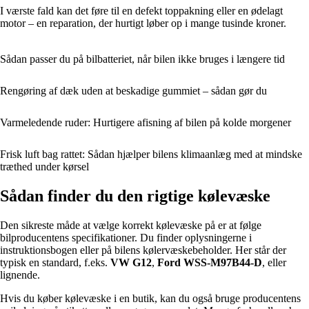
I værste fald kan det føre til en defekt toppakning eller en ødelagt
motor – en reparation, der hurtigt løber op i mange tusinde kroner.
Sådan passer du på bilbatteriet, når bilen ikke bruges i længere tid
Rengøring af dæk uden at beskadige gummiet – sådan gør du
Varmeledende ruder: Hurtigere afisning af bilen på kolde morgener
Frisk luft bag rattet: Sådan hjælper bilens klimaanlæg med at mindske
træthed under kørsel
Sådan finder du den rigtige kølevæske
Den sikreste måde at vælge korrekt kølevæske på er at følge
bilproducentens specifikationer. Du finder oplysningerne i
instruktionsbogen eller på bilens kølervæskebeholder. Her står der
typisk en standard, f.eks.
VW G12
,
Ford WSS-M97B44-D
, eller
lignende.
Hvis du køber kølevæske i en butik, kan du også bruge producentens