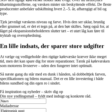
tilsætningsstofferne, og væsken mister sin beskyttende effekt. De fleste
producenter anbefaler udskiftning hvert 2.–5. år, afhængigt af bil og
type.
Tjek jævnligt væskens niveau og farve. Hvis den ser uklar, brunlig
eller grumset ud, er det et tegn på, at den bør skiftes. Sørg også for, at
låget på ekspansionsbeholderen slutter tæt – et utæt låg kan føre til
tryktab og overophedning.
En lille indsats, der sparer store udgifter
At vælge og vedligeholde den rigtige kølevæske kræver ikke meget
tid, men det kan spare dig for store reparationer. Tænk på kølevæsken
som motorens livsnerve – uden den fungerer intet optimalt.
Så næste gang du står med en dunk i hånden, så dobbelttjek farven,
specifikationen og bilens manual. Det er en lille investering i både
bilens sundhed og din egen ro i sindet.
Få inspiration og nyheder – skriv dig op
Din nye yndlingsmail – fyldt med indsigt og konkrete råd.
Mailadresse