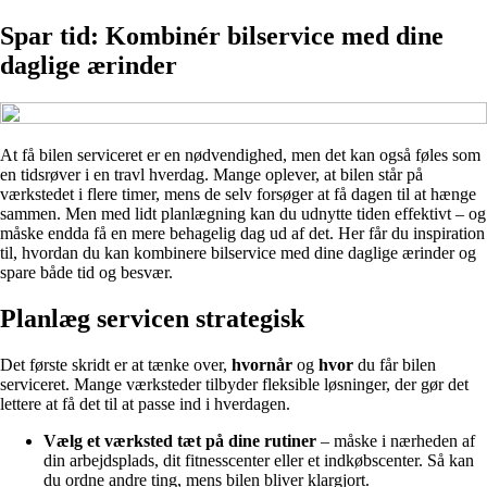
Spar tid: Kombinér bilservice med dine
daglige ærinder
At få bilen serviceret er en nødvendighed, men det kan også føles som
en tidsrøver i en travl hverdag. Mange oplever, at bilen står på
værkstedet i flere timer, mens de selv forsøger at få dagen til at hænge
sammen. Men med lidt planlægning kan du udnytte tiden effektivt – og
måske endda få en mere behagelig dag ud af det. Her får du inspiration
til, hvordan du kan kombinere bilservice med dine daglige ærinder og
spare både tid og besvær.
Planlæg servicen strategisk
Det første skridt er at tænke over,
hvornår
og
hvor
du får bilen
serviceret. Mange værksteder tilbyder fleksible løsninger, der gør det
lettere at få det til at passe ind i hverdagen.
Vælg et værksted tæt på dine rutiner
– måske i nærheden af
din arbejdsplads, dit fitnesscenter eller et indkøbscenter. Så kan
du ordne andre ting, mens bilen bliver klargjort.