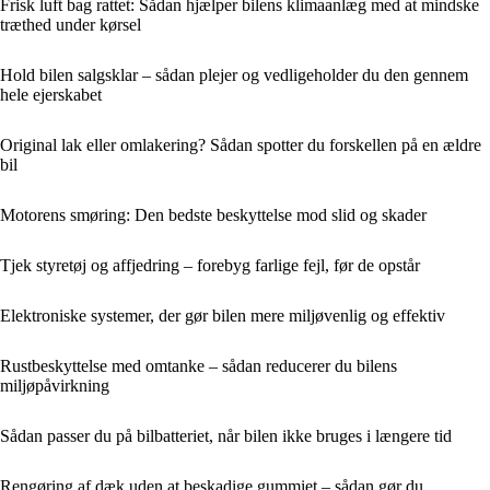
Frisk luft bag rattet: Sådan hjælper bilens klimaanlæg med at mindske
træthed under kørsel
Hold bilen salgsklar – sådan plejer og vedligeholder du den gennem
hele ejerskabet
Original lak eller omlakering? Sådan spotter du forskellen på en ældre
bil
Motorens smøring: Den bedste beskyttelse mod slid og skader
Tjek styretøj og affjedring – forebyg farlige fejl, før de opstår
Elektroniske systemer, der gør bilen mere miljøvenlig og effektiv
Rustbeskyttelse med omtanke – sådan reducerer du bilens
miljøpåvirkning
Sådan passer du på bilbatteriet, når bilen ikke bruges i længere tid
Rengøring af dæk uden at beskadige gummiet – sådan gør du