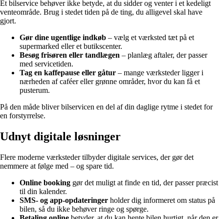
Et bilservice behøver ikke betyde, at du sidder og venter i et kedeligt
venteområde. Brug i stedet tiden på de ting, du alligevel skal have
gjort.
Gør dine ugentlige indkøb
– vælg et værksted tæt på et
supermarked eller et butikscenter.
Besøg frisøren eller tandlægen
– planlæg aftaler, der passer
med servicetiden.
Tag en kaffepause eller gåtur
– mange værksteder ligger i
nærheden af caféer eller grønne områder, hvor du kan få et
pusterum.
På den måde bliver bilservicen en del af din daglige rytme i stedet for
en forstyrrelse.
Udnyt digitale løsninger
Flere moderne værksteder tilbyder digitale services, der gør det
nemmere at følge med – og spare tid.
Online booking
gør det muligt at finde en tid, der passer præcist
til din kalender.
SMS- og app-opdateringer
holder dig informeret om status på
bilen, så du ikke behøver ringe og spørge.
Betaling online
betyder, at du kan hente bilen hurtigt, når den er